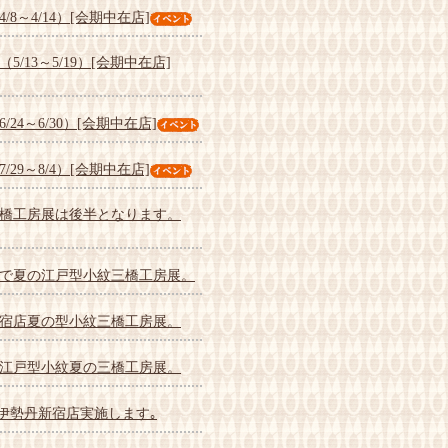
～4/14）[会期中在店]
13～5/19）[会期中在店]
4～6/30）[会期中在店]
9～8/4）[会期中在店]
橋工房展は後半となります。
店で夏の江戸型小紋三橋工房展。
宿店夏の型小紋三橋工房展。
江戸型小紋夏の三橋工房展。
in伊勢丹新宿店実施します｡